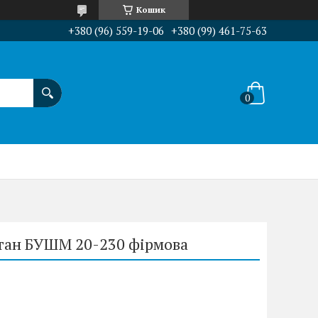
Кошик
+380 (96) 559-19-06
+380 (99) 461-75-63
итан БУШМ 20-230 фірмова