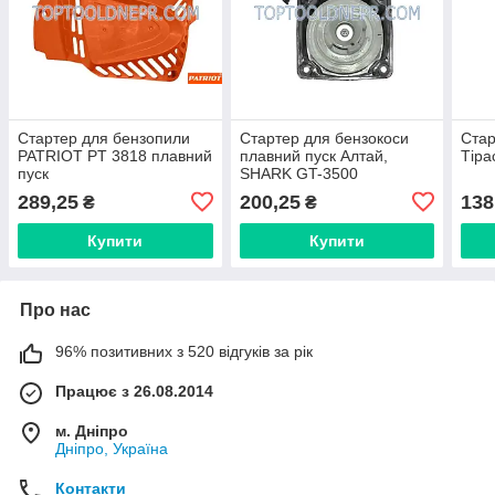
Стартер для бензопили
Стартер для бензокоси
Стар
PATRIOT PT 3818 плавний
плавний пуск Алтай,
Тіра
пуск
SHARK GT-3500
289,25
200,25
138
₴
₴
Купити
Купити
Про нас
96% позитивних з 520 відгуків за рік
Працює з 26.08.2014
м. Дніпро
Дніпро, Україна
Контакти