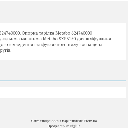
624740000. Опорна тарілка Metabo 624740000
іфувальною машиною Metabo SXE3150 для шліфування
щого відведення шліфувального пилу і оснащена
ругів.
Сайт створений на маркетплейсі
Prom.ua
Продавець на Bigl.ua